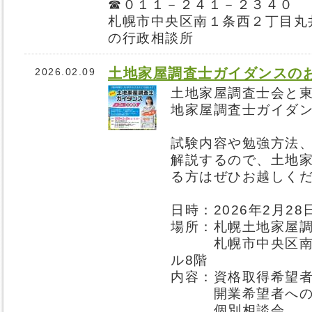
☎０１１－２４１－２３４０
札幌市中央区南１条西２丁目丸
の行政相談所
土地家屋調査士ガイダンスの
2026.02.09
土地家屋調査士会と
地家屋調査士ガイダ
試験内容や勉強方法
解説するので、土地
る方はぜひお越しく
日時：2026年2月28
場所：札幌土地家屋
札幌市中央区南4条
ル8階
内容：資格取得希望
開業希望者への
個別相談会