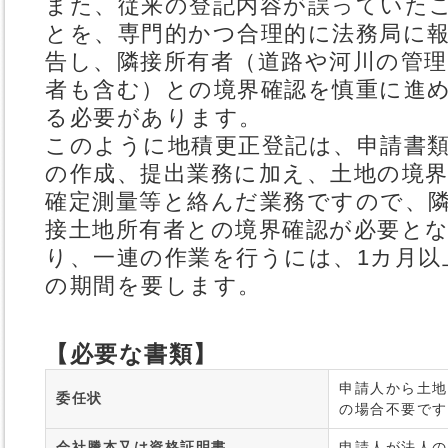
また、従来の登記内容が誤っていた
とを、専門的かつ合理的に法務局に
告し、隣接所有者（道路や河川の管理
者も含む）との境界確認を慎重に進
る必要があります。
このように地積更正登記は、申請書
の作成、提出業務に加え、土地の境
確定測量等と絡んだ業務ですので、
接土地所有者との境界確認が必要と
り、一連の作業を行うには、1カ月以
の期間を要します。
【必要な書類】
申請人から土地
委任状
の場合不要です
会社謄本又は資格証明書
申請人が法人の