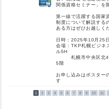
関係資格セミナー」を
第一線で活躍する国家
制度について解説する
ある方はぜひお越しく
日時：2025年10月25
会場：TKP札幌ビジネ
ル5H
札幌市中央区北4条
5階
お申し込みはポスター
す
1
2
3
4
5
6
7
8
9
10
11